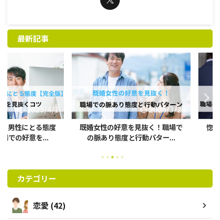
最新記事
2025/4/1
2025/3/28
性にとる態度
既婚女性の好意を見抜く！職場で
惚れてるサ
意を...
の脈あり態度と行動パター...
の既婚男
カテゴリー
恋愛 (42)