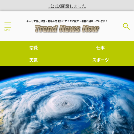
»公式X開設しました
キャリア自己啓発・職場や恋愛などアナタに役立つ情報お届けしています！
恋愛
仕事
天気
スポーツ